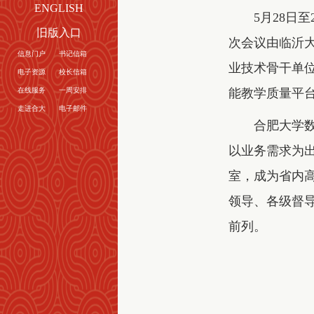
ENGLISH
5月28日
旧版入口
次会议由临沂大
信息门户
书记信箱
业技术骨干单位
电子资源
校长信箱
在线服务
一周安排
能教学质量平台
走进合大
电子邮件
合肥大学数
以业务需求为
室，成为省内高
领导、各级督
前列。