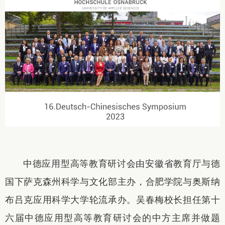
中德应用型高等教育研讨会由安徽省教育厅与德
国下萨克森州科学与文化部主办，合肥学院与奥斯纳
布吕克应用科学大学轮流承办。吴春梅校长担任第十
六届中德应用型高等教育研讨会的中方主席并做题