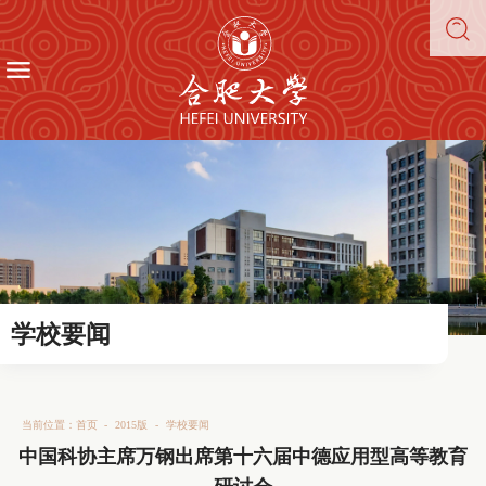
学校要闻
当前位置：
首页
-
2015版
-
学校要闻
中国科协主席万钢出席第十六届中德应用型高等教育