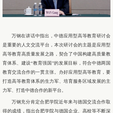
万钢在讲话中指出，中德应用型高等教育研讨会
是重要的人文交流平台，本次研讨会的主题是应用型
高等教育高质量发展之路，契合了中国构建高质量教
育体系、建设“教育强国”的发展目标，符合中德两国
教育交流合作的一贯主张。办好应用型高等教育，要
打造高等教育体系的生力军、培育服务区域发展的主
力军、打造中德合作的新平台。
万钢充分肯定合肥学院近年来与德国交流合作取
得的成绩，指出合肥学院与德国企业、高校等不断深