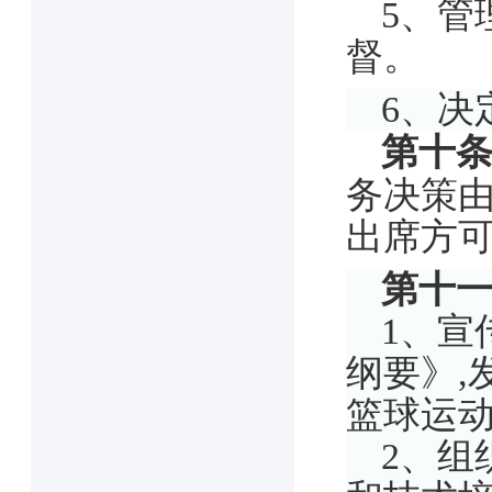
5
、
管
督。
6、决
第
十
务决策
出席方
第十
1、宣
纲要》,
篮球运
2、组