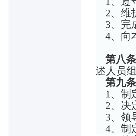
1、遵
2、维
3、完
4、向
第八
述人员
第九
1、制
2、决
3、领
4、制