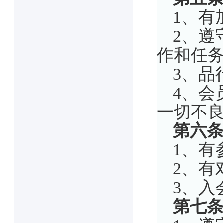
1、有
2、遵
作和任
3、品
4、会
一切不
第六
1、有
2、有
3、入
第七