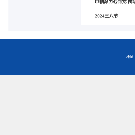
巾帼聚力心向党 团
2024三八节
地址