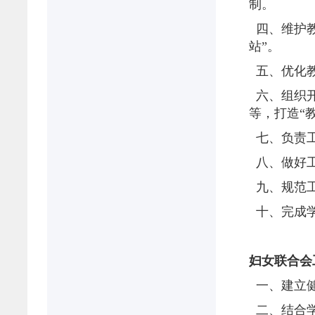
制。
四、维护教
站”。
五、优化教
六、组织开
等，打造
“
七、负责工
八、做好工
九、规范工
十、完成学
妇女联合会
一、建立
二、结合学